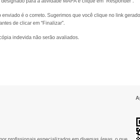
 designado para a atividade MAPA e clique em “Responder”.
o enviado é o correto. Sugerimos que você clique no link gerado
ntes de clicar em “Finalizar”.
ópia indevida não serão avaliados.
A
or profissionais especializados em diversas áreas, o que