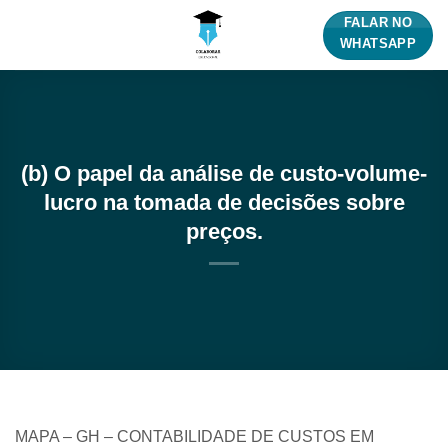
Skip
FALAR NO
to
WHATSAPP
content
(b) O papel da análise de custo-volume-
lucro na tomada de decisões sobre
preços.
MAPA – GH – CONTABILIDADE DE CUSTOS EM