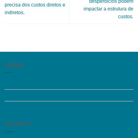
desperdícios podem
precisa dos custos diretos e
impactar a estrutura de
indiretos.
custos.
SOBRE
Quem somos
Trabalhe Conosco
Grupos de Estudo
SUPORTE