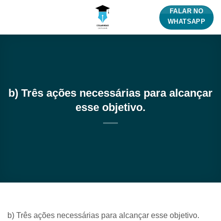
Skip
FALAR NO
to
WHATSAPP
content
b) Três ações necessárias para alcançar
esse objetivo.
b) Três ações necessárias para alcançar esse objetivo.