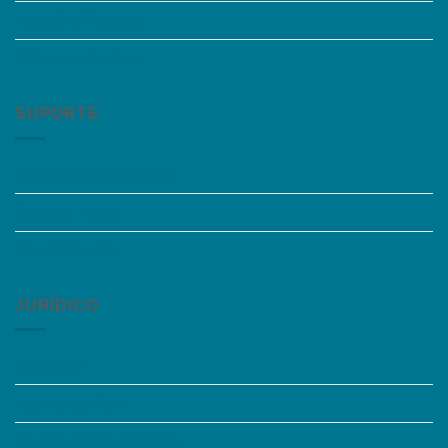
Trabalhe Conosco
Grupos de Estudo
SUPORTE
Perguntas Frequentes
Acessibilidade
Fale Conosco
JURÍDICO
Instagram
Termos de Uso
Política de Privacidade