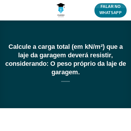
Skip
FALAR NO
to
WHATSAPP
content
Calcule a carga total (em kN/m²) que a
laje da garagem deverá resistir,
considerando: O peso próprio da laje de
garagem.