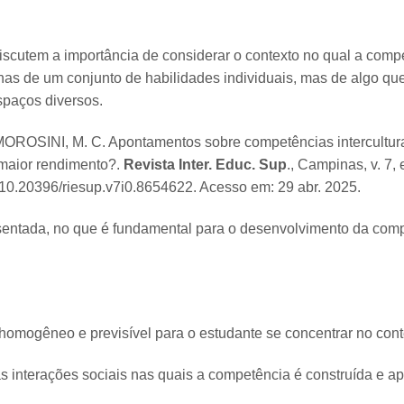
scutem a importância de considerar o contexto no qual a compet
nas de um conjunto de habilidades individuais, mas de algo qu
spaços diversos.
OROSINI, M. C. Apontamentos sobre competências intercultura
maior rendimento?.
Revista Inter. Educ. Sup
., Campinas, v. 7,
g/10.20396/riesup.v7i0.8654622. Acesso em: 29 abr. 2025.
entada, no que é fundamental para o desenvolvimento da compet
homogêneo e previsível para o estudante se concentrar no cont
as interações sociais nas quais a competência é construída e ap