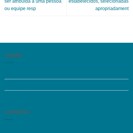
ser atribuída a uma pessoa
estabelecidos, selecionadas
ou equipe resp
apropriadament
SOBRE
Quem somos
Trabalhe Conosco
Grupos de Estudo
SUPORTE
Perguntas Frequentes