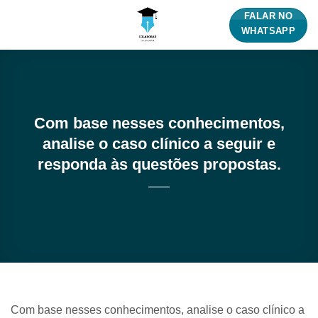
Skip
FALAR NO
to
WHATSAPP
content
Com base nesses conhecimentos,
analise o caso clínico a seguir e
responda às questões propostas.
Com base nesses conhecimentos, analise o caso clínico a