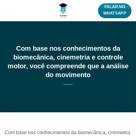
Skip
FALAR NO
to
WHATSAPP
content
Com base nos conhecimentos da
biomecânica, cinemetria e controle
motor, você compreende que a análise
do movimento
Com base nos conhecimentos da biomecânica, cinemetria