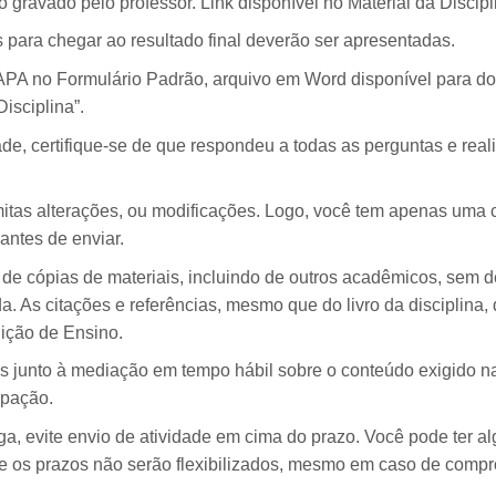
o gravado pelo professor. Link disponível no Material da Discipl
 para chegar ao resultado final deverão ser apresentadas.
APA no Formulário Padrão, arquivo em Word disponível para d
Disciplina”.
ade, certifique-se de que respondeu a todas as perguntas e rea
itas alterações, ou modificações. Logo, você tem apenas uma 
antes de enviar.
de cópias de materiais, incluindo de outros acadêmicos, sem de
. As citações e referências, mesmo que do livro da disciplina,
uição de Ensino.
s junto à mediação em tempo hábil sobre o conteúdo exigido n
ipação.
a, evite envio de atividade em cima do prazo. Você pode ter a
, e os prazos não serão flexibilizados, mesmo em caso de comp