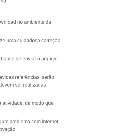
ina.
ownload no ambiente da
lize uma cuidadosa correção
chance de enviar o arquivo
vidas referências, serão
 devem ser realizadas
a atividade, de modo que
lgum problema com internet,
rovação.