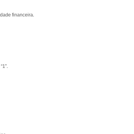
idade financeira.
“1”.