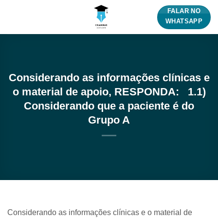
Skip
FALAR NO
to
WHATSAPP
content
Considerando as informações clínicas e
o material de apoio, RESPONDA: 1.1)
Considerando que a paciente é do
Grupo A
Considerando as informações clínicas e o material de