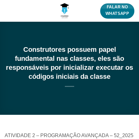
Skip
FALAR NO
to
WHATSAPP
content
Construtores possuem papel
fundamental nas classes, eles são
responsáveis por inicializar executar os
códigos iniciais da classe
ATIVIDADE 2 – PROGRAMAÇÃO AVANÇADA – 52_2025