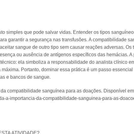
o simples que pode salvar vidas. Entender os tipos sanguíneo
ara garantir a segurança nas transfusões. A compatibilidade sa
ceitar sangue de outro tipo sem causar reações adversas. Os 
sença ou ausência de antígenos específicos das hemácias. A 
cnico: ela simboliza a responsabilidade do analista clínico em
 máxima. Portanto, dominar essa prática é um passo essencia
icas e bancos de sangue.
 da compatibilidade sanguínea para as doações. Disponível em
enda-a-importancia-da-compatibilidade-sanguinea-para-as-doaco
ESTA ATIVIDADE?