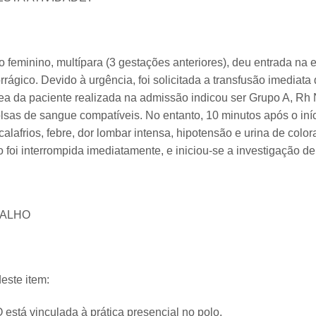
xo feminino, multípara (3 gestações anteriores), deu entrada n
ágico. Devido à urgência, foi solicitada a transfusão imediata
a da paciente realizada na admissão indicou ser Grupo A, Rh N
lsas de sangue compatíveis. No entanto, 10 minutos após o iníc
calafrios, febre, dor lombar intensa, hipotensão e urina de col
o foi interrompida imediatamente, e iniciou-se a investigação de
BALHO
este item:
está vinculada à prática presencial no polo.