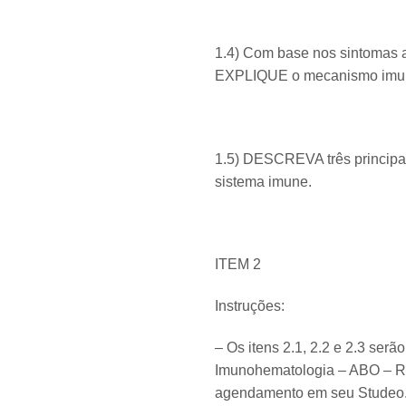
1.4) Com base nos sintomas a
EXPLIQUE o mecanismo imuno
1.5) DESCREVA três principai
sistema imune.
ITEM 2
Instruções:
– Os itens 2.1, 2.2 e 2.3 ser
Imunohematologia – ABO – RH
agendamento em seu Studeo