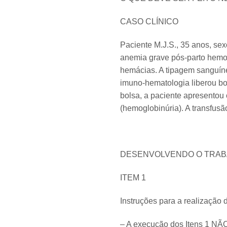
CASO CLÍNICO
Paciente M.J.S., 35 anos, se
anemia grave pós-parto hemorr
hemácias. A tipagem sanguíne
imuno-hematologia liberou bo
bolsa, a paciente apresentou 
(hemoglobinúria). A transfusã
DESENVOLVENDO O TRA
ITEM 1
Instruções para a realização d
– A execução dos Itens 1 NÃO 