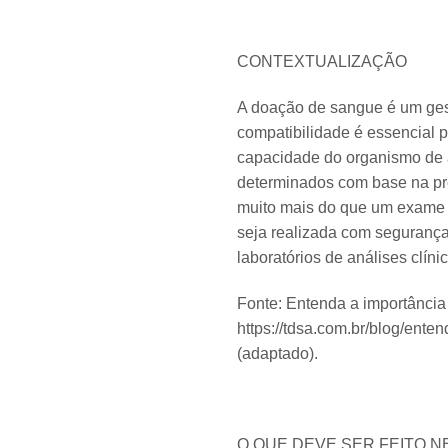
CONTEXTUALIZAÇÃO
A doação de sangue é um gest
compatibilidade é essencial p
capacidade do organismo de a
determinados com base na pre
muito mais do que um exame té
seja realizada com segurança
laboratórios de análises clín
Fonte: Entenda a importância
https://tdsa.com.br/blog/ent
(adaptado).
O QUE DEVE SER FEITO N