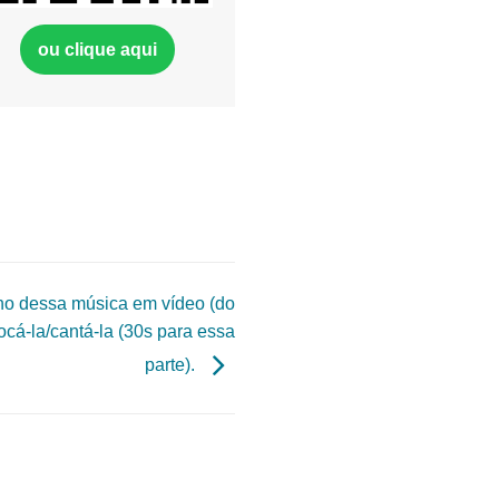
ou clique aqui
ho dessa música em vídeo (do
cá-la/cantá-la (30s para essa
parte).