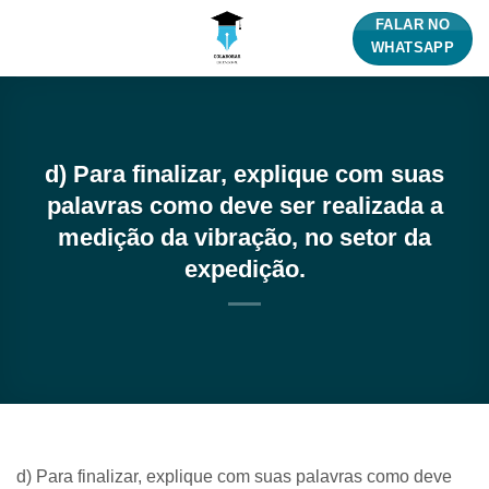
Skip
FALAR NO
to
WHATSAPP
content
d) Para finalizar, explique com suas
palavras como deve ser realizada a
medição da vibração, no setor da
expedição.
d) Para finalizar, explique com suas palavras como deve