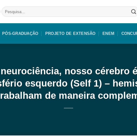
Pesquisar
por:
PÓS-GRADUAÇÃO
PROJETO DE EXTENSÃO
ENEM
CONCU
neurociência, nosso cérebro é
ério esquerdo (Self 1) – hemisf
rabalham de maneira comple