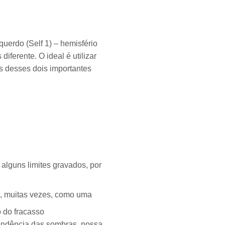
uerdo (Self 1) – hemisfério
ferente. O ideal é utilizar
es desses dois importantes
 alguns limites gravados, por
io, muitas vezes, como uma
 do fracasso
scendência das sombras, nossa