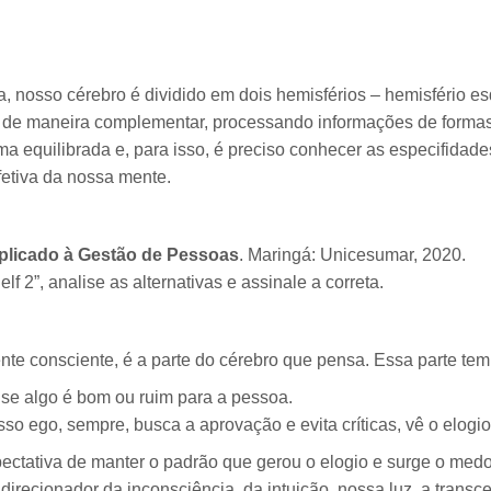
 nosso cérebro é dividido em dois hemisférios – hemisfério esq
m de maneira complementar, processando informações de formas di
ma equilibrada e, para isso, é preciso conhecer as especifidad
fetiva da nossa mente.
plicado à Gestão de Pessoas
. Maringá: Unicesumar, 2020.
lf 2”, analise as alternativas e assinale a correta.
nte consciente, é a parte do cérebro que pensa. Essa parte tem
a se algo é bom ou ruim para a pessoa.
sso ego, sempre, busca a aprovação e evita críticas, vê o elog
ectativa de manter o padrão que gerou o elogio e surge o medo
 direcionador da inconsciência, da intuição, nossa luz, a tran