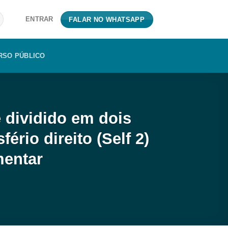
ENTRAR
FALAR NO WHATSAPP
RSO PÚBLICO
 dividido em dois
ério direito (Self 2)
mentar