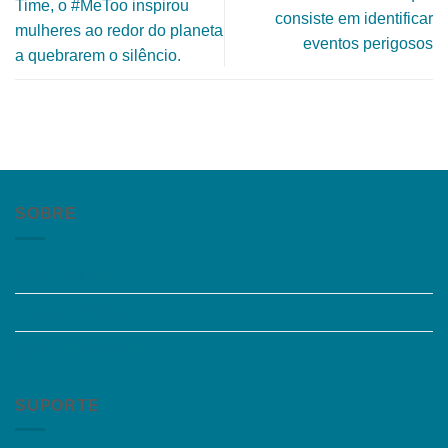
Time, o #MeToo inspirou
consiste em identificar
mulheres ao redor do planeta
eventos perigosos
a quebrarem o silêncio.
SOBRE
Quem somos
Trabalhe Conosco
Grupos de Estudo
SUPORTE