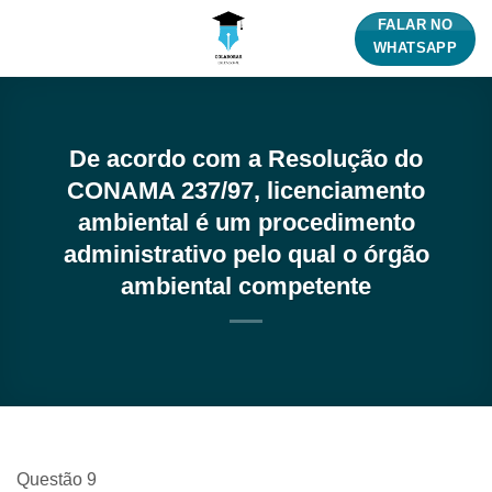
Skip
FALAR NO
to
WHATSAPP
content
De acordo com a Resolução do
CONAMA 237/97, licenciamento
ambiental é um procedimento
administrativo pelo qual o órgão
ambiental competente
Questão 9