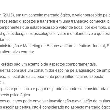
 (2013), em um conceito mercadológico, o valor percebido pe
sos estão dispostos a transferir em uma transação comercial p
omponentes que estabelecerão o valor de troca, por exemplo, s
l gasto, desgastes psicológicos, valor monetário alvo e que e
ários.
ministração e Marketing de Empresas Farmacêuticas. Indaial, S
 alternativa correta:
a crédito são um exemplo de aspectos comportamentais.
ue faz com que um consumidor escolha pela aquisição de um p
ácia, o local de estacionamento pode influenciar no aspecto
ão.
a passar pelo caixa e pagar os produtos pode ser considerada 
pecto psicológico.
os ou caros pode envolver investigação e avaliação de muitas
s escolhas certas. Isto é considerado no aspecto mercadológic