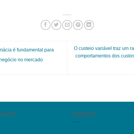
O custeio variável traz um r
rmácia é fundamental para
comportamentos dos custos 
o negócio no mercado
PORTE
JURÍDICO
guntas Frequentes
Instagram