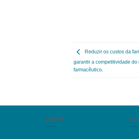
Reduzir os custos da fa
garantir a competitividade d
farmacêutico.
SOBRE
SU
Quem somos
Per