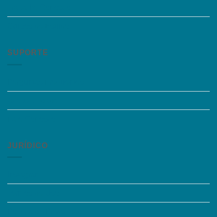
Trabalhe Conosco
Grupos de Estudo
SUPORTE
Perguntas Frequentes
Acessibilidade
Fale Conosco
JURÍDICO
Instagram
Termos de Uso
Política de Privacidade