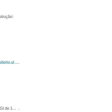
strução:
itorio.ul
….
CGI de 1… .