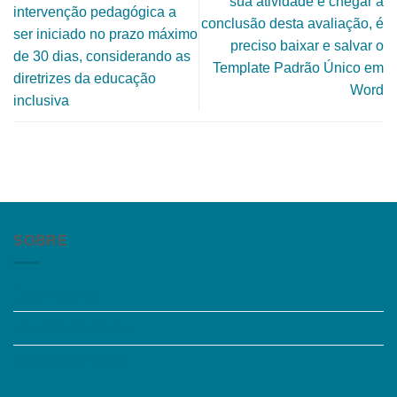
sua atividade e chegar à
intervenção pedagógica a
conclusão desta avaliação, é
ser iniciado no prazo máximo
preciso baixar e salvar o
de 30 dias, considerando as
Template Padrão Único em
diretrizes da educação
Word
inclusiva
SOBRE
Quem somos
Trabalhe Conosco
Grupos de Estudo