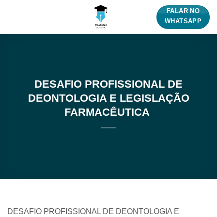
Skip
FALAR NO
to
WHATSAPP
content
DESAFIO PROFISSIONAL DE
DEONTOLOGIA E LEGISLAÇÃO
FARMACÊUTICA
DESAFIO PROFISSIONAL DE DEONTOLOGIA E