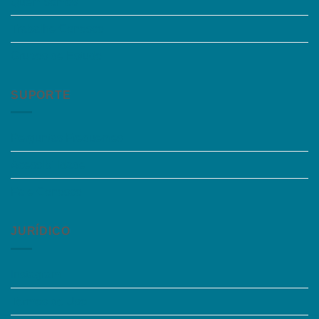
Quem somos
Trabalhe Conosco
Grupos de Estudo
SUPORTE
Perguntas Frequentes
Acessibilidade
Fale Conosco
JURÍDICO
Instagram
Termos de Uso