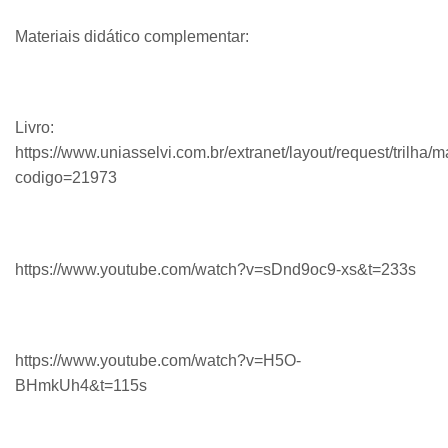
Materiais didático complementar:
Livro:
https://www.uniasselvi.com.br/extranet/layout/request/trilha/ma
codigo=21973
https://www.youtube.com/watch?v=sDnd9oc9-xs&t=233s
https://www.youtube.com/watch?v=H5O-
BHmkUh4&t=115s