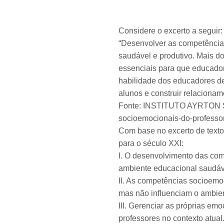
Considere o excerto a seguir:
“Desenvolver as competência
saudável e produtivo. Mais d
essenciais para que educador
habilidade dos educadores de
alunos e construir relacionam
Fonte: INSTITUTO AYRTON SEN
socioemocionais-do-professor
Com base no excerto de texto
para o século XXI:
I. O desenvolvimento das co
ambiente educacional saudáve
II. As competências socioemo
mas não influenciam o ambie
III. Gerenciar as próprias em
professores no contexto atual