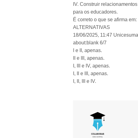
IV. Construir relacionamento
para os educadores.
É correto o que se afirma em:
ALTERNATIVAS
18/06/2025, 11:47 Unicesumar
about:blank 6/7
I e II, apenas.
II e III, apenas.
I, III e IV, apenas.
I, II e III, apenas.
I, II, III e IV.