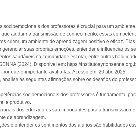
s socioemocionais dos professores é crucial para um ambiente
o que ajudar na transmissão de conhecimento, essas competên
es criem um ambiente de aprendizagem positivo e eficaz. Ela
 gerenciar suas próprias emoções, entender e influenciar os s
entos saudáveis na comunidade escolar, entre outras habilidad
NA (2024). Disponível em: https://institutoayrtonsenna.org.
-por-que-e-importante-avalia-las. Acesso em: 20 abr. 2025.
, analise as seguintes afirmações sobre os desafios do profes
mpetências socioemocionais dos professores é fundamental pa
l e produtivo.
cionais dos educadores são importantes para a transmissão d
nte de aprendizagem.
oções e entender os sentimentos dos alunos são habilidades es
.