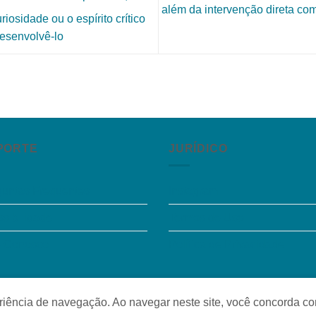
além da intervenção direta com
iosidade ou o espírito crítico
esenvolvê-lo
PORTE
JURÍDICO
guntas Frequentes
Instagram
sibilidade
Termos de Uso
e Conosco
Política de Privacidade
o
periência de navegação. Ao navegar neste site, você concorda c