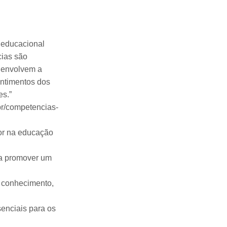
 educacional
cias são
s envolvem a
entimentos dos
es.”
br/competencias-
sor na educação
ra promover um
e conhecimento,
senciais para os