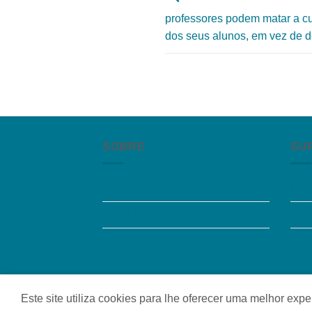
professores podem matar a cur
dos seus alunos, em vez de d
SOBRE
SU
Quem somos
Per
Trabalhe Conosco
Aces
Grupos de Estudo
Fal
Quem somos
|
Política de Privacidade
|
Contat
Este site utiliza cookies para lhe oferecer uma melhor ex
Copyright 2026 ©
Colaborar Educacional