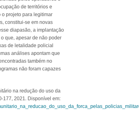
cupação de territórios e
o projeto para legitimar
s, constitui-se em novas
Nesse diapasão, a implantação
 o que, apesar de não poder
as de letalidade policial
gumas análises apontam que
m encontradas também no
programas não foram capazes
tário na redução do uso da
160-177, 2021. Disponível em:
munitario_na_reducao_do_uso_da_forca_pelas_policias_militar