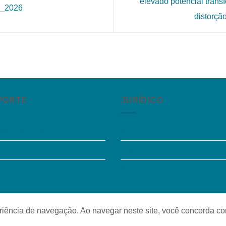
elevado potencial trans
_2026
distorçã
PORTE
JURÍDICO
guntas Frequentes
Instagram
sibilidade
Termos de Uso
e Conosco
Política de Privacidade
o
periência de navegação. Ao navegar neste site, você concorda c