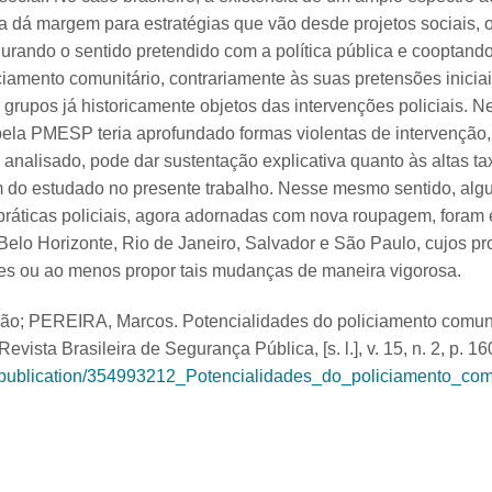
 dá margem para estratégias que vão desde projetos sociais, o
gurando o sentido pretendido com a política pública e cooptando 
iciamento comunitário, contrariamente às suas pretensões iniciai
s grupos já historicamente objetos das intervenções policiais. 
pela PMESP teria aprofundado formas violentas de intervenção,
 analisado, pode dar sustentação explicativa quanto às altas tax
 do estudado no presente trabalho. Nesse mesmo sentido, al
práticas policiais, agora adornadas com nova roupagem, fora
Belo Horizonte, Rio de Janeiro, Salvador e São Paulo, cujos 
ares ou ao menos propor tais mudanças de maneira vigorosa.
oão; PEREIRA, Marcos. Potencialidades do policiamento comuni
 Revista Brasileira de Segurança Pública, [s. l.], v. 15, n. 2, p. 
t/publication/354993212_Potencialidades_do_policiamento_co