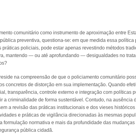
amento comunitário como instrumento de aproximação entre Est
blica preventiva, questiona-se: em que medida essa política p
s práticas policiais, pode estar apenas revestindo métodos tradi
a, mantendo — ou até aprofundando — desigualdades no trat
dos?
reside na compreensão de que o policiamento comunitário pos
scos concretos de distorção em sua implementação. Quando efet
ial, transparência, controle externo e integração com políticas p
ir a criminalidade de forma sustentável. Contudo, na ausência 
em a revisão das práticas institucionais e dos vieses histórico
ividades e práticas de vigilância direcionadas às mesmas popu
 formulação normativa e mais da profundidade das mudanças i
gurança pública cidadã.