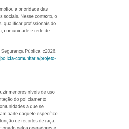
mpliou a prioridade das
s sociais. Nesse contexto, o
, qualificar profissionais do
ca, comunidade e rede de
e Segurança Pública, c2026.
olicia-comunitaria/projeto-
duzir menores níveis de uso
ntação do policiamento
 comunidades a que se
iam parte daquele específico
unção de recortes de raça,
acionado pelos operadores e