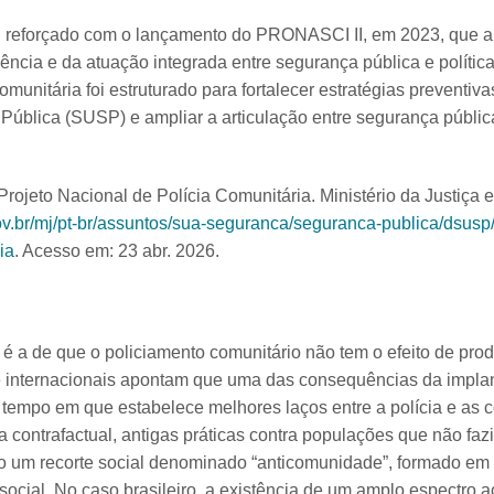
i reforçado com o lançamento do PRONASCI II, em 2023, que a
lência e da atuação integrada entre segurança pública e política
munitária foi estruturado para fortalecer estratégias preventivas
ública (SUSP) e ampliar a articulação entre segurança públi
rojeto Nacional de Polícia Comunitária. Ministério da Justiça 
v.br/mj/pt-br/assuntos/sua-seguranca/seguranca-publica/dsusp/p
ia
. Acesso em: 23 abr. 2026.
 é a de que o policiamento comunitário não tem o efeito de pro
 e internacionais apontam que uma das consequências da impla
tempo em que estabelece melhores laços entre a polícia e as
 contrafactual, antigas práticas contra populações que não faz
o um recorte social denominado “anticomunidade”, formado em f
social. No caso brasileiro, a existência de um amplo espectro 