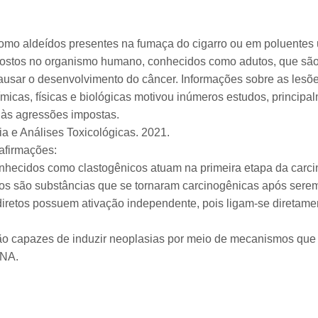
omo aldeídos presentes na fumaça do cigarro ou em poluentes u
stos no organismo humano, conhecidos como adutos, que são
sar o desenvolvimento do câncer. Informações sobre as lesõe
micas, físicas e biológicas motivou inúmeros estudos, principa
l às agressões impostas.
a e Análises Toxicológicas. 2021.
afirmações:
nhecidos como clastogênicos atuam na primeira etapa da carci
etos são substâncias que se tornaram carcinogênicas após sere
 diretos possuem ativação independente, pois ligam-se direta
ão capazes de induzir neoplasias por meio de mecanismos que
DNA.