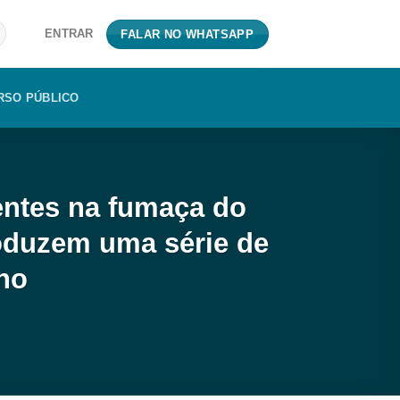
ENTRAR
FALAR NO WHATSAPP
RSO PÚBLICO
entes na fumaça do
roduzem uma série de
no