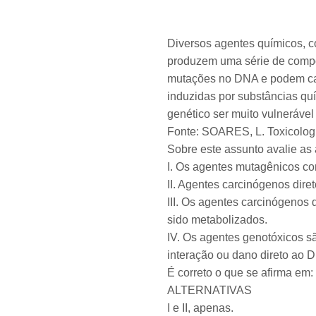
Diversos agentes químicos, c
produzem uma série de compo
mutações no DNA e podem cau
induzidas por substâncias quí
genético ser muito vulneráve
Fonte: SOARES, L. Toxicologi
Sobre este assunto avalie as 
I. Os agentes mutagênicos co
II. Agentes carcinógenos dir
III. Os agentes carcinógenos
sido metabolizados.
IV. Os agentes genotóxicos s
interação ou dano direto ao 
É correto o que se afirma em:
ALTERNATIVAS
I e II, apenas.