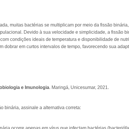
a, muitas bactérias se multiplicam por meio da fissão binária
ulacional. Devido à sua velocidade e simplicidade, a fissão bin
om condições ideais de temperatura e disponibilidade de nutr
m dobrar em curtos intervalos de tempo, favorecendo sua ada
obiologia e Imunologia
. Maringá, Unicesumar, 2021.
 binária, assinale a alternativa correta:
inária ocorre apenas em vírus que infectam bactérias (bacteriófa