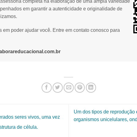
assessoria completa na elaboração de uma ampla variedade
penhados em garantir a autenticidade e originalidade de
lizamos.
os em poder ajudar você. Entre em contato conosco para
aborareducacional.com.br
Um dos tipos de reprodução é
erados seres vivos, uma vez
organismos unicelulares, on
rutura de célula.