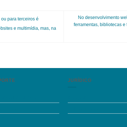
No desenvolvimento web
 ou para terceiros é
ferramentas, bibliotecas 
bsites e multimídia, mas, na
PORTE
JURÍDICO
guntas Frequentes
Instagram
sibilidade
Termos de Uso
e Conosco
Política de Privacidade