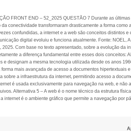
O FRONT END – 52_2025 QUESTÃO 7 Durante as últimas d
ão da conectividade transformaram drasticamente a forma como
ezes confundidas, a internet e a web são conceitos distintos 
nicação digital evoluiu e funciona atualmente. Fonte: NOEL, A
, 2025. Com base no texto apresentado, sobre a evolução da in
etamente a diferença fundamental entre esses dois conceitos: Alt
s e designam a mesma tecnologia utilizada desde os anos 1960. 
forma mais avançada de acesso a documentos hipertextuais e mu
 sobre a infraestrutura da internet, permitindo acesso a docume
 internet é usada exclusivamente para navegação na web, e não
quivos. Alternativa 5 – A web é o nome técnico da estrutura fís
 internet é o ambiente gráfico que permite a navegação por pág
A