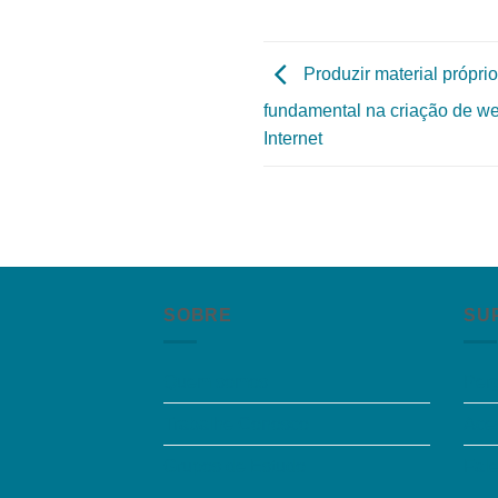
Produzir material próprio
fundamental na criação de we
Internet
SOBRE
SU
Quem somos
Per
Trabalhe Conosco
Aces
Grupos de Estudo
Fal