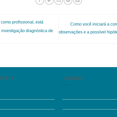
 como profissional, está
Como você iniciará a co
nvestigação diagnóstica de
observações e a possível hipó
PORTE
JURÍDICO
guntas Frequentes
Instagram
sibilidade
Termos de Uso
e Conosco
Política de Privacidade