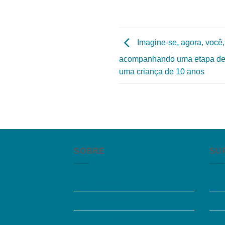
Imagine-se, agora, você,
acompanhando uma etapa de i
uma criança de 10 anos
SOBRE
SU
Quem somos
Per
Trabalhe Conosco
Aces
Grupos de Estudo
Fal