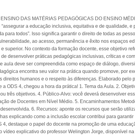
 ENSINO DAS MATÉRIAS PEDAGÓGICAS DO ENSINO MÉDIO 
ssegurar a educação inclusiva, equitativa e de qualidade, e
 para todos”. Isso significa garantir o direito de todas as pess
lnerabilidade, ao acesso, permanência e êxito nos espaços e
a e superior. No contexto da formação docente, esse objetivo re
 de desenvolver práticas pedagógicas inclusivas, críticas e c
 de aula deve ser compreendida como espaço de diálogo, diversi
dagógica encontra seu valor na prática quando promove, por ex
 os direitos humanos e o respeito às diferenças. Elaborado pelo 
a ODS 4, chegou a hora da prática! 1. Tema da Aula. 2. Objeti
s ou três objetivos. 4. Público-Alvo: você deverá desenvolver es
ção de Docentes em Nível Médio. 5. Encaminhamentos Metodo
esenvolvida. 6. Recursos: aponte os recursos que serão utiliza
inhas explicando como a inclusão escolar contribui para garant
 4, destaque o papel do docente na promoção de uma educação 
deo explicativo do professor Welington Jorge, disponível na