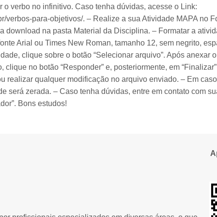
ar o verbo no infinitivo. Caso tenha dúvidas, acesse o Link:
r/verbos-para-objetivos/. – Realize a sua Atividade MAPA no 
ra download na pasta Material da Disciplina. – Formatar a ati
 fonte Arial ou Times New Roman, tamanho 12, sem negrito, espa
dade, clique sobre o botão “Selecionar arquivo”. Após anexar o t
o, clique no botão “Responder” e, posteriormente, em “Finalizar”.
ou realizar qualquer modificação no arquivo enviado. – Em caso 
dade será zerada. – Caso tenha dúvidas, entre em contato com s
dor”. Bons estudos!
A