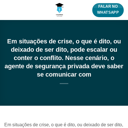
Skip
FALAR NO
to
WHATSAPP
content
Em situações de crise, o que é dito, ou
deixado de ser dito, pode escalar ou
conter o conflito. Nesse cenário, o
agente de segurança privada deve saber
se comunicar com
Em situações de crise, o que é dito, ou deixado de ser dito,