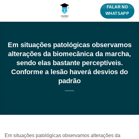
Skip
FALAR NO
to
WHATSAPP
content
Em situações patológicas observamos
alterações da biomecânica da marcha,
sendo elas bastante perceptíveis.
Conforme a lesão haverá desvios do
padrão
Em situações patológicas observamos alterações da