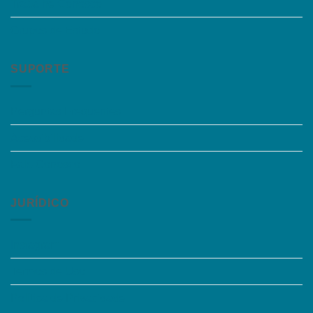
Trabalhe Conosco
Grupos de Estudo
SUPORTE
Perguntas Frequentes
Acessibilidade
Fale Conosco
JURÍDICO
Instagram
Termos de Uso
Política de Privacidade