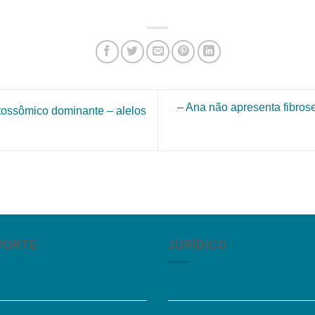
– Ana não apresenta fibros
autossômico dominante – alelos
PORTE
JURÍDICO
guntas Frequentes
Instagram
sibilidade
Termos de Uso