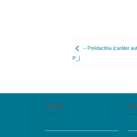
– Polidactilia (caráter 
P_)
SOBRE
SU
Quem somos
Per
Trabalhe Conosco
Aces