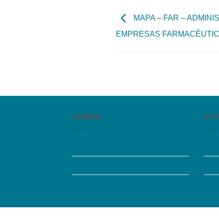
MAPA – FAR – ADMIN
EMPRESAS FARMACÊUTICA
SOBRE
SU
Quem somos
Per
Trabalhe Conosco
Aces
Grupos de Estudo
Fal
Quem somos
|
Política de Privacidade
|
Contat