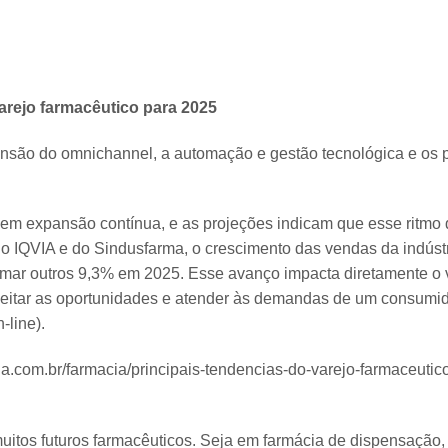
arejo farmacêutico para 2025
nsão do omnichannel, a automação e gestão tecnológica e os 
em expansão contínua, e as projeções indicam que esse ritmo
 IQVIA e do Sindusfarma, o crescimento das vendas da indústr
ar outros 9,3% em 2025. Esse avanço impacta diretamente o v
veitar as oportunidades e atender às demandas de um consumid
-line).
cia.com.br/farmacia/principais-tendencias-do-varejo-farmaceuti
tos futuros farmacêuticos. Seja em farmácia de dispensação,