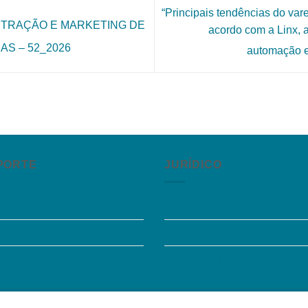
“Principais tendências do var
ISTRAÇÃO E MARKETING DE
acordo com a Linx, 
S – 52_2026
automação e
PORTE
JURÍDICO
guntas Frequentes
Instagram
sibilidade
Termos de Uso
e Conosco
Política de Privacidade
o