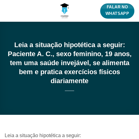
Skip
FALAR NO
to
WHATSAPP
content
Leia a situação hipotética a seguir:
Paciente A. C., sexo feminino, 19 anos,
tem uma saúde invejável, se alimenta
bem e pratica exercícios físicos
diariamente
Leia a situação hipotética a seguir: