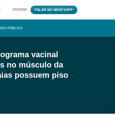
ENTRAR
FALAR NO WHATSAPP
RSO PÚBLICO
rograma vacinal
es no músculo da
baias possuem piso