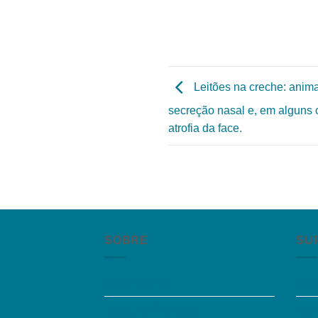
Leitões na creche: anima
secreção nasal e, em alguns 
atrofia da face.
SOBRE
SU
Quem somos
Per
Trabalhe Conosco
Aces