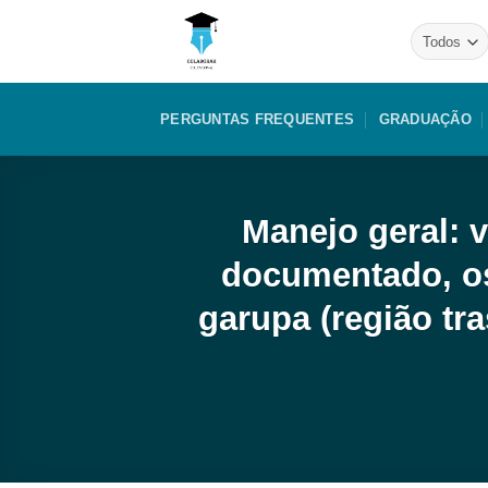
Skip
to
content
PERGUNTAS FREQUENTES
GRADUAÇÃO
Manejo geral: 
documentado, os
garupa (região tr