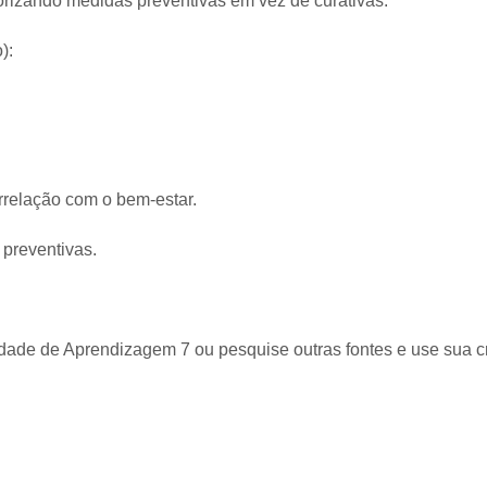
rizando medidas preventivas em vez de curativas.
):
rrelação com o bem-estar.
 preventivas.
idade de Aprendizagem 7 ou pesquise outras fontes e use sua cr