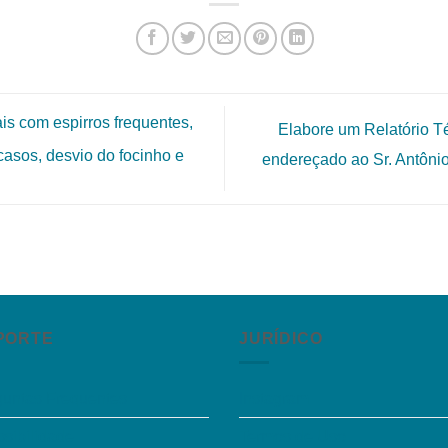
is com espirros frequentes,
Elabore um Relatório T
casos, desvio do focinho e
endereçado ao Sr. Antônio
PORTE
JURÍDICO
guntas Frequentes
Instagram
sibilidade
Termos de Uso