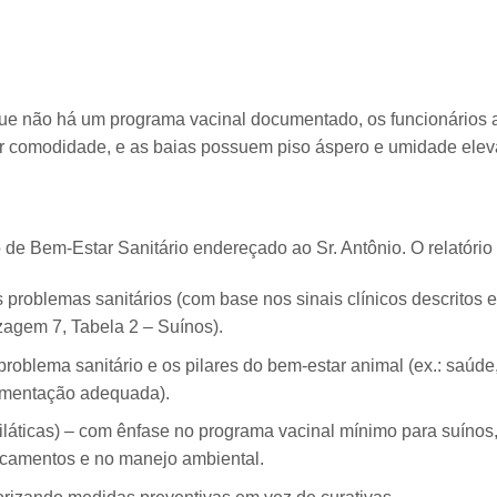
que não há um programa vacinal documentado, os funcionários 
por comodidade, e as baias possuem piso áspero e umidade elev
de Bem-Estar Sanitário endereçado ao Sr. Antônio. O relatório
s problemas sanitários (com base nos sinais clínicos descritos 
zagem 7, Tabela 2 – Suínos).
problema sanitário e os pilares do bem-estar animal (ex.: saúde
limentação adequada).
iláticas) – com ênfase no programa vacinal mínimo para suínos,
icamentos e no manejo ambiental.