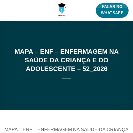
Skip
FALAR NO
to
WHATSAPP
content
MAPA – ENF – ENFERMAGEM NA
SAÚDE DA CRIANÇA E DO
ADOLESCENTE – 52_2026
MAPA – ENF – ENFERMAGEM NA SAÚDE DA CRIANÇA