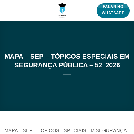
Skip
FALAR NO
to
WHATSAPP
content
MAPA – SEP – TÓPICOS ESPECIAIS EM
SEGURANÇA PÚBLICA – 52_2026
MAPA – SEP – TÓPICOS ESPECIAIS EM SEGURANÇA