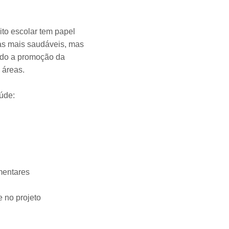
ito escolar tem papel
as mais saudáveis, mas
ando a promoção da
 áreas.
úde:
mentares
e no projeto