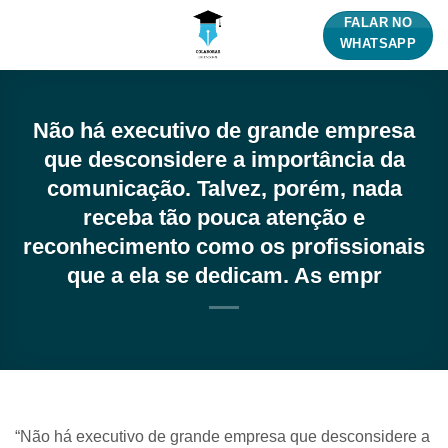
Skip
FALAR NO
to
WHATSAPP
content
Não há executivo de grande empresa
que desconsidere a importância da
comunicação. Talvez, porém, nada
receba tão pouca atenção e
reconhecimento como os profissionais
que a ela se dedicam. As empr
“Não há executivo de grande empresa que desconsidere a