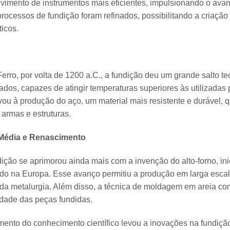
lvimento de instrumentos mais eficientes, impulsionando o avan
ocessos de fundição foram refinados, possibilitando a criação
ticos.
rro, por volta de 1200 a.C., a fundição deu um grande salto te
s, capazes de atingir temperaturas superiores às utilizadas p
vou à produção do aço, um material mais resistente e durável, q
 armas e estruturas.
Média e Renascimento
dição se aprimorou ainda mais com a invenção do alto-forno, in
do na Europa. Esse avanço permitiu a produção em larga escala
 da metalurgia. Além disso, a técnica de moldagem em areia com
idade das peças fundidas.
ento do conhecimento científico levou a inovações na fundição.