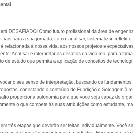
menta!
será DESAFIADO! Como futuro profissional da área de engenh
iais para a sua jornada, como: analisar, sistematizar, refletir 
é relacionada à nossa vida, aos nossos projetos e expectativa
te! Analisar e interpretar os desafios da vida real para a tom
o de estudo que permita a aplicação de conceitos de tecnologia
rovocar o seu senso de interpretação, buscando os fundamentos
opostas, conectando o conteúdo de Fundição e Soldagem à r
esafio proporciona autonomia para que você seja capaz de organ
omente o que compete às suas atribuições como estudante, m
 em três etapas que deverão ser feitas individualmente. Você s
ocessos de fundição encontrados na indústria. Em seguida, irá d