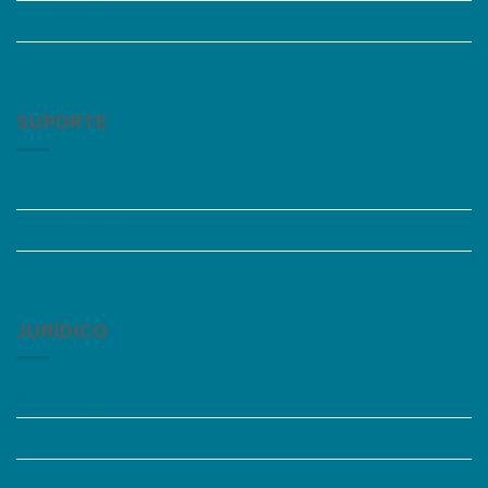
Trabalhe Conosco
Grupos de Estudo
SUPORTE
Perguntas Frequentes
Acessibilidade
Fale Conosco
JURÍDICO
Instagram
Termos de Uso
Política de Privacidade