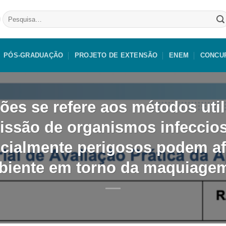
Pesquisar
por:
PÓS-GRADUAÇÃO
PROJETO DE EXTENSÃO
ENEM
CONCU
ções se refere aos métodos util
missão de organismos infeccios
cialmente perigosos podem afe
biente em torno da maquiagem