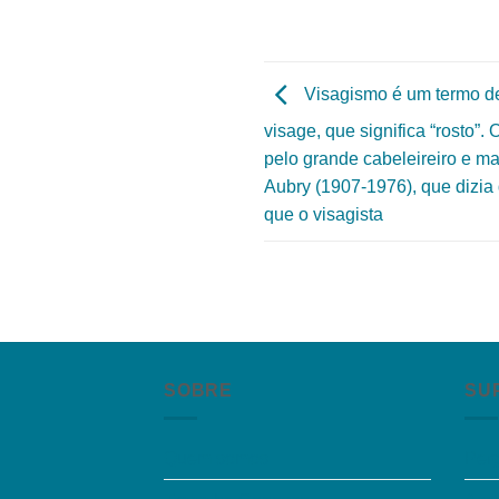
Visagismo é um termo de
visage, que significa “rosto”. 
pelo grande cabeleireiro e m
Aubry (1907-1976), que dizia
que o visagista
SOBRE
SU
Quem somos
Per