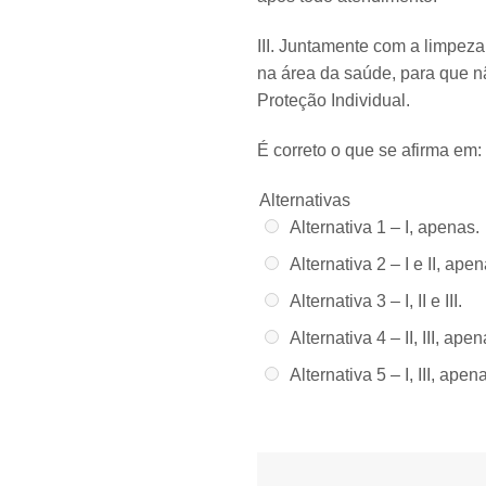
I​II. Juntamente com a limpeza
na área da saúde, para que 
Proteção Individual.
É correto o que se afirma em:
Alternativas
Alternativa 1 –
I, apenas.
Alternativa 2 –
I e II, ape
Alternativa 3 –
I, II e III.
Alternativa 4 –
II, III, ape
Alternativa 5 –
I, III, apen