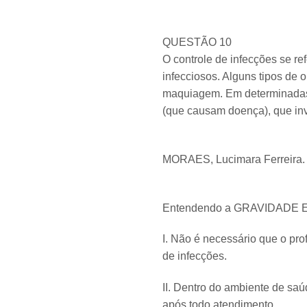
QUESTÃO 10
O controle de infecções se re
infecciosos. Alguns tipos de
maquiagem. Em determinadas 
(que causam doença), que in
MORAES, Lucimara Ferreira
Entendendo a GRAVIDADE E I
​I. Não é necessário que o pr
de infecções.
​​​II. Dentro do ambiente de 
após todo atendimento.