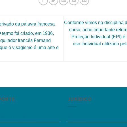
Conforme vimos na disciplina d
rivado da palavra francesa
curso, acho importante rel
O termo foi criado, em 1936,
Proteção Individual (EPI) é
aquilador francês Fernand
uso individual utilizado pel
 que o visagismo é uma arte e
PORTE
JURÍDICO
guntas Frequentes
Instagram