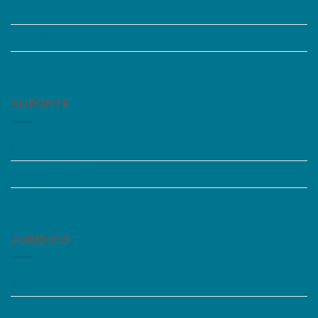
Quem somos
Trabalhe Conosco
Grupos de Estudo
SUPORTE
Perguntas Frequentes
Acessibilidade
Fale Conosco
JURÍDICO
Instagram
Termos de Uso