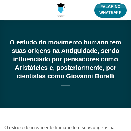
Skip
FALAR NO
to
WHATSAPP
content
O estudo do movimento humano tem
suas origens na Antiguidade, sendo
influenciado por pensadores como
Aristóteles e, posteriormente, por
cientistas como Giovanni Borelli
O estudo do movimento humano tem suas origens na