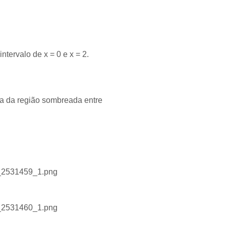
ntervalo de x = 0 e x = 2.
rea da região sombreada entre
LT_2531459_1.png
LT_2531460_1.png