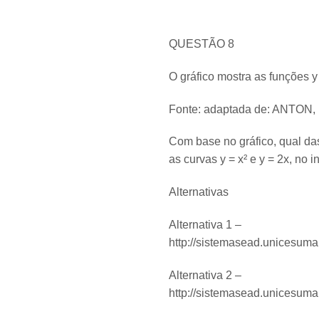
QUESTÃO 8
O gráfico mostra as funções y 
Fonte: adaptada de: ANTON,
Com base no gráfico, qual das
as curvas y = x² e y = 2x, no i
Alternativas
Alternativa 1 –
http://sistemasead.unicesum
Alternativa 2 –
http://sistemasead.unicesum