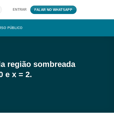
ENTRAR
FALAR NO WHATSAPP
RSO PÚBLICO
 da região sombreada
 e x = 2.