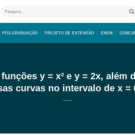
Pesquisar
por:
PÓS-GRADUAÇÃO
PROJETO DE EXTENSÃO
ENEM
CONCU
 funções y = x² e y = 2x, além
sas curvas no intervalo de x = 0