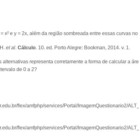
= x² e y = 2x, além da região sombreada entre essas curvas no i
 H.
et al
.
Cálculo
. 10. ed. Porto Alegre: Bookman, 2014. v. 1.
 alternativas representa corretamente a forma de calcular a á
ntervalo de 0 a 2?
ar.edu.br/flex/amfphp/services/Portal/ImagemQuestionario2/A
ar.edu.br/flex/amfphp/services/Portal/ImagemQuestionario2/A