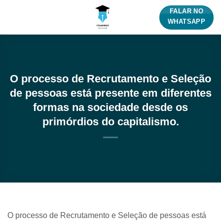
Skip
FALAR NO
to
WHATSAPP
content
O processo de Recrutamento e Seleção
de pessoas está presente em diferentes
formas na sociedade desde os
primórdios do capitalismo.
O processo de Recrutamento e Seleção de pessoas está