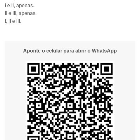
I e II, apenas.
II e III, apenas.
I, II e III.
Aponte o celular para abrir o WhatsApp