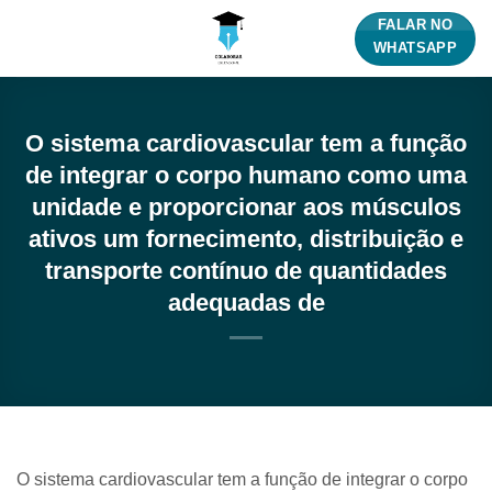
Skip
FALAR NO
to
WHATSAPP
content
O sistema cardiovascular tem a função
de integrar o corpo humano como uma
unidade e proporcionar aos músculos
ativos um fornecimento, distribuição e
transporte contínuo de quantidades
adequadas de
O sistema cardiovascular tem a função de integrar o corpo