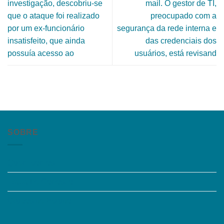
investigação, descobriu-se
mail. O gestor de TI,
que o ataque foi realizado
preocupado com a
por um ex-funcionário
segurança da rede interna e
insatisfeito, que ainda
das credenciais dos
possuía acesso ao
usuários, está revisand
SOBRE
Quem somos
Trabalhe Conosco
Grupos de Estudo