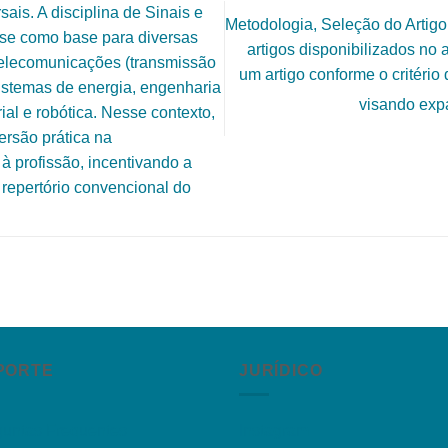
sais. A disciplina de Sinais e
Metodologia, Seleção do Artigo:
-se como base para diversas
artigos disponibilizados no 
telecomunicações (transmissão
um artigo conforme o critério
 sistemas de energia, engenharia
visando exp
al e robótica. Nesse contexto,
ersão prática na
 à profissão, incentivando a
repertório convencional do
PORTE
JURÍDICO
guntas Frequentes
Instagram